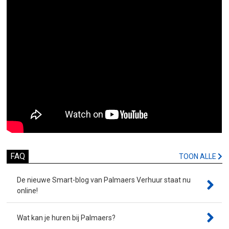
FAQ
TOON ALLE
De nieuwe Smart-blog van Palmaers Verhuur staat nu
online!
Wat kan je huren bij Palmaers?